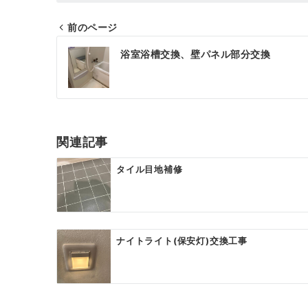
前のページ
投
浴室浴槽交換、壁パネル部分交換
稿
ナ
ビ
ゲ
関連記事
ー
タイル目地補修
シ
ョ
ン
ナイトライト(保安灯)交換工事