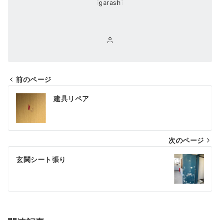
igarashi
前のページ
投
建具リペア
稿
ナ
次のページ
ビ
ゲ
玄関シート張り
ー
シ
ョ