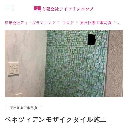
有限会社アイ・プランニング
ブログ
原状回復工事写真
ベネ
原状回復工事写真
ベネツィアンモザイクタイル施工