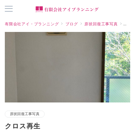
有限会社アイ・プランニング
ブログ
原状回復工事写真
クロ
原状回復工事写真
クロス再生