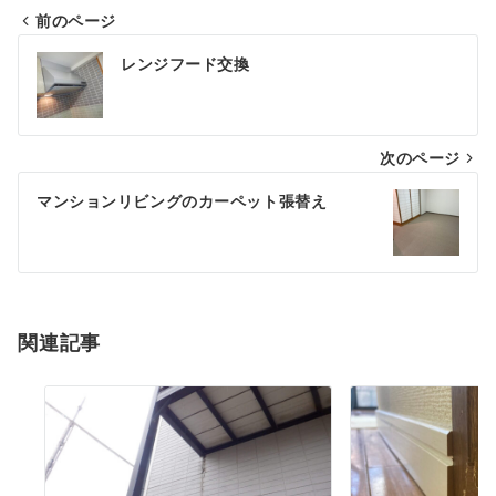
前のページ
投
レンジフード交換
稿
ナ
次のページ
ビ
ゲ
マンションリビングのカーペット張替え
ー
シ
ョ
関連記事
ン