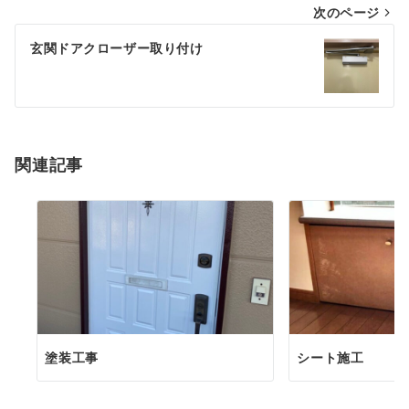
次のページ
ビ
ゲ
玄関ドアクローザー取り付け
ー
シ
ョ
関連記事
ン
塗装工事
シート施工