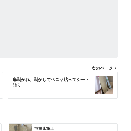
次のページ
扉剥がれ、剥がしてベニヤ貼ってシート
貼り
浴室床施工