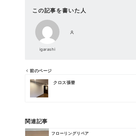
この記事を書いた人
igarashi
前のページ
投
クロス張替
稿
ナ
ビ
ゲ
関連記事
ー
フローリングリペア