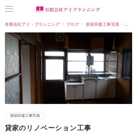
有限会社アイ・プランニング
ブログ
原状回復工事写真
貸家
原状回復工事写真
貸家のリノベーション工事