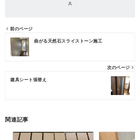
前のページ
投
曲がる天然石スライストーン施工
稿
ナ
次のページ
ビ
ゲ
建具シート張替え
ー
シ
ョ
関連記事
ン