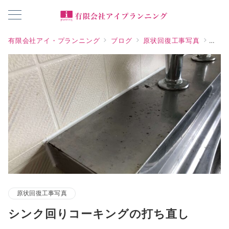
有限会社アイ・プランニング
ブログ
原状回復工事写真
シン
原状回復工事写真
シンク回りコーキングの打ち直し